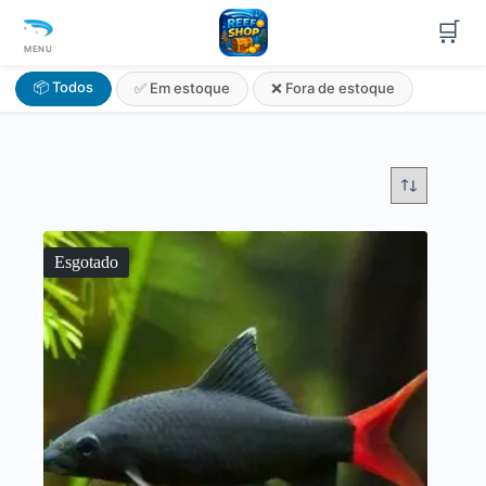
🛒
MENU
📦 Todos
✅ Em estoque
❌ Fora de estoque
Esgotado