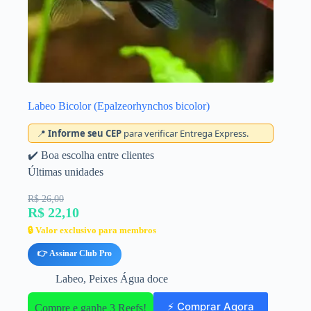
Labeo Bicolor (Epalzeorhynchos bicolor)
📍
Informe seu CEP
para verificar Entrega Express.
✔️ Boa escolha entre clientes
Últimas unidades
R$ 26,00
R$ 22,10
🔒 Valor exclusivo para membros
👉 Assinar Club Pro
Labeo
,
Peixes Água doce
⚡ Comprar Agora
Compre e ganhe 3 Reefs!