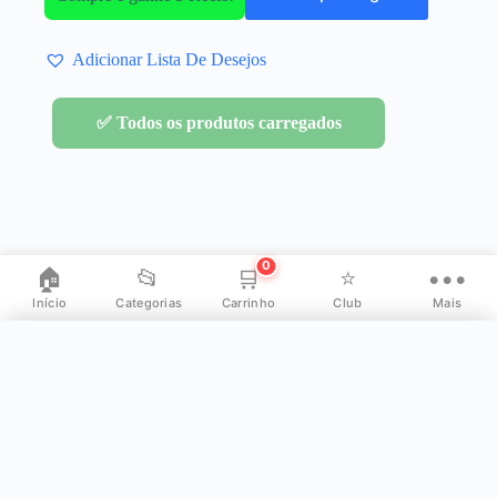
Adicionar Lista De Desejos
✅ Todos os produtos carregados
0
🏠
📂
🛒
⭐
•••
Início
Categorias
Carrinho
Club
Mais
✕
Mais opções
👤
Minha Conta