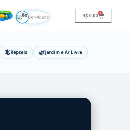
0
R$
0,00
Convidado
🦎
🌿
Répteis
Jardim e Ar Livre