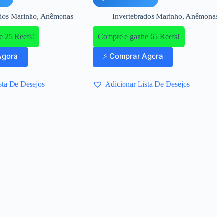
ados Marinho
,
Anêmonas
Invertebrados Marinho
,
Anêmona
e 25 Reefs!
Compre e ganhe 65 Reefs!
Agora
⚡ Comprar Agora
sta De Desejos
Adicionar Lista De Desejos