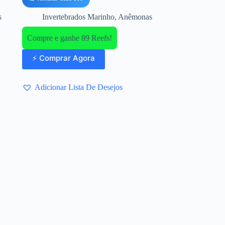
s
Invertebrados Marinho
,
Anêmonas
Compre e ganhe 89 Reefs!
⚡ Comprar Agora
Adicionar Lista De Desejos