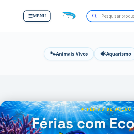
☰
MENU
🐾
🐠
Animais Vivos
Aquarismo
🐠 FÉRIAS DE JULHO
🎁
🎁
Férias com Ec