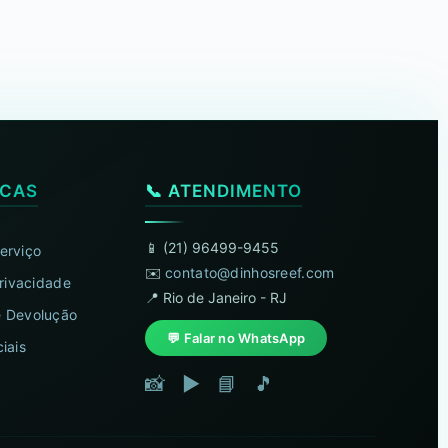
ICAS
📞 ATENDIMENTO
📱 (21) 96499-9455
erviço
✉️
contato@dinhosreef.com
Privacidade
📍 Rio de Janeiro - RJ
 Devolução
💬 Falar no WhatsApp
iais
📸
▶️
📘
🎵