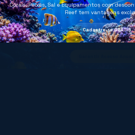
Corais, Peixes, Sal e Equipamentos com descont
Reef tem vantagens exclu
R$ 238,80
Cadastre-se GRÁTIS
R$ 197,00