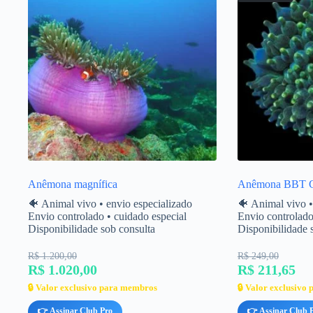
Anêmona magnífica
Anêmona BBT G
🐠 Animal vivo • envio especializado
🐠 Animal vivo •
Envio controlado • cuidado especial
Envio controlado
Disponibilidade sob consulta
Disponibilidade 
R$ 1.200,00
R$ 249,00
R$ 1.020,00
R$ 211,65
🔒 Valor exclusivo para membros
🔒 Valor exclusivo
👉 Assinar Club Pro
👉 Assinar Club 