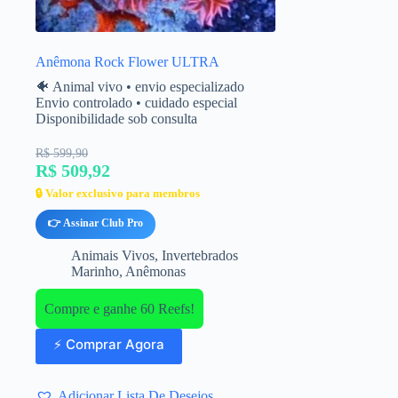
Anêmona Rock Flower ULTRA
🐠 Animal vivo • envio especializado
Envio controlado • cuidado especial
Disponibilidade sob consulta
R$ 599,90
R$ 509,92
🔒 Valor exclusivo para membros
👉 Assinar Club Pro
Animais Vivos
,
Invertebrados
Marinho
,
Anêmonas
Compre e ganhe 60 Reefs!
⚡ Comprar Agora
Adicionar Lista De Desejos