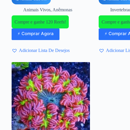
Animais Vivos
,
Anêmonas
Invertebr
Compre e ganhe 120 Reefs!
Compre e ganh
⚡ Comprar Agora
⚡ Comprar 
Adicionar Lista De Desejos
Adicionar Li