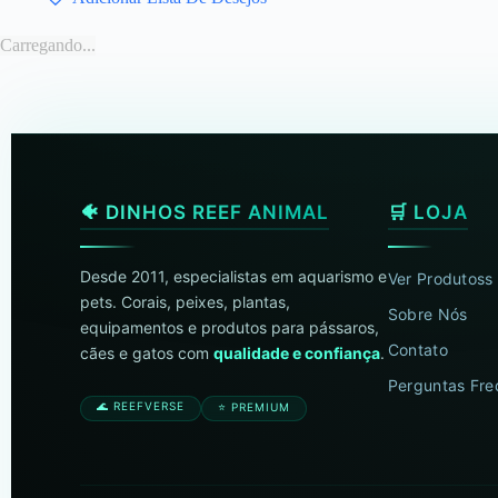
Carregando...
🐠 DINHOS REEF ANIMAL
🛒 LOJA
Desde 2011, especialistas em aquarismo e
Ver Produtoss
pets. Corais, peixes, plantas,
Sobre Nós
equipamentos e produtos para pássaros,
Contato
cães e gatos com
qualidade e confiança
.
Perguntas Fre
🌊 REEFVERSE
⭐ PREMIUM