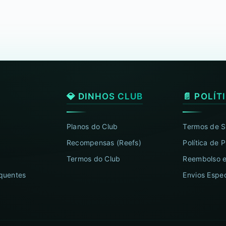
💎 DINHOS CLUB
📄 POLÍT
Planos do Club
Termos de S
Recompensas (Reefs)
Política de 
Termos do Club
Reembolso e
quentes
Envios Espec