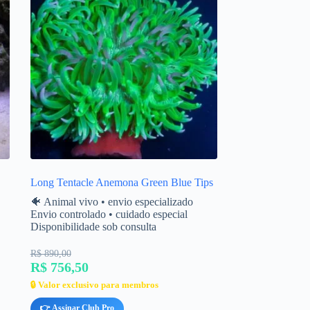
Long Tentacle Anemona Green Blue Tips
🐠 Animal vivo • envio especializado
Envio controlado • cuidado especial
Disponibilidade sob consulta
R$ 890,00
R$ 756,50
🔒 Valor exclusivo para membros
👉 Assinar Club Pro