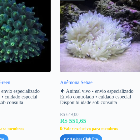
reen
Anêmona Sebae
 envio especializado
🐠 Animal vivo • envio especializado
 • cuidado especial
Envio controlado • cuidado especial
sob consulta
Disponibilidade sob consulta
R$ 649,00
R$ 551,65
 para membros
🔒 Valor exclusivo para membros
Pro
👉 Assinar Club Pro