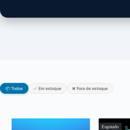
📦 Todos
✅ Em estoque
❌ Fora de estoque
Esgotado