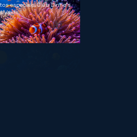
os especiais. Club Dinho's
sivas!
🎁