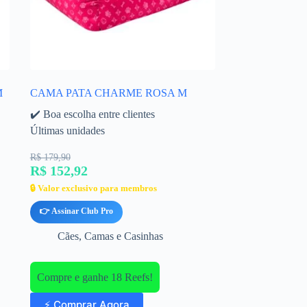
M
CAMA PATA CHARME ROSA M
✔️ Boa escolha entre clientes
Últimas unidades
R$ 179,90
R$ 152,92
🔒 Valor exclusivo para membros
👉 Assinar Club Pro
Cães
,
Camas e Casinhas
Compre e ganhe 18 Reefs!
⚡ Comprar Agora