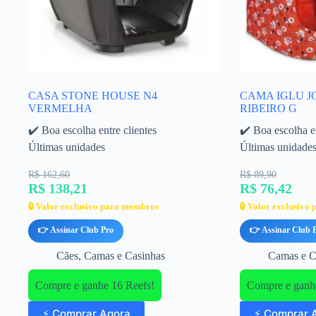
CASA STONE HOUSE N4
CAMA IGLU J
VERMELHA
RIBEIRO G
✔️ Boa escolha entre clientes
✔️ Boa escolha en
Últimas unidades
Últimas unidade
R$ 162,60
R$ 89,90
R$ 138,21
R$ 76,42
🔒 Valor exclusivo para membros
🔒 Valor exclusivo
👉 Assinar Club Pro
👉 Assinar Club 
Cães
,
Camas e Casinhas
Camas e C
Compre e ganhe 16 Reefs!
Compre e ganhe
⚡ Comprar Agora
⚡ Comprar 