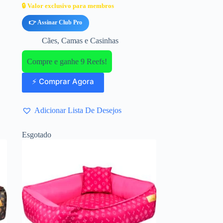
🔒 Valor exclusivo para membros
👉 Assinar Club Pro
Cães
,
Camas e Casinhas
Compre e ganhe 9 Reefs!
⚡ Comprar Agora
Adicionar Lista De Desejos
Esgotado