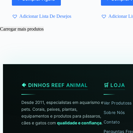
Adicionar Lista De Desejos
Adicionar Li
Carregar mais produtos
🐠 DINHOS REEF ANIMAL
🛒 LOJA
Desde 2011, especialistas em aquarismo e
Ver Produtoss
pets. Corais, peixes, plantas,
Sobre Nós
equipamentos e produtos para pássaros,
Contato
cães e gatos com
qualidade e confiança
.
Perguntas Fre