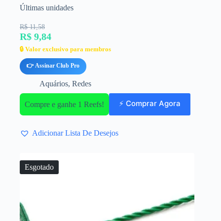
Últimas unidades
R$ 11,58
R$ 9,84
🔒 Valor exclusivo para membros
👉 Assinar Club Pro
Aquários
,
Redes
⚡ Comprar Agora
Compre e ganhe 1 Reefs!
Adicionar Lista De Desejos
Esgotado