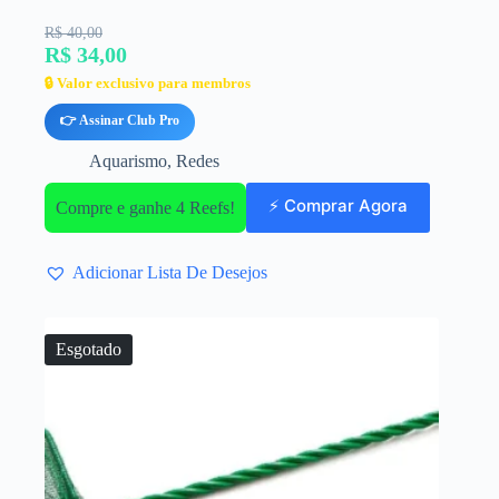
R$ 40,00
R$ 34,00
🔒 Valor exclusivo para membros
👉 Assinar Club Pro
Aquarismo
,
Redes
⚡ Comprar Agora
Compre e ganhe 4 Reefs!
Adicionar Lista De Desejos
Esgotado