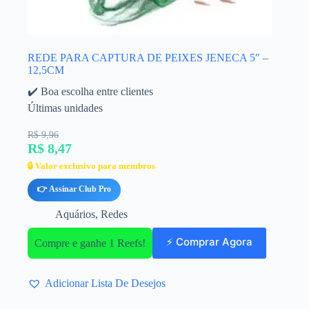
REDE PARA CAPTURA DE PEIXES JENECA 5″ –
12,5CM
✔️ Boa escolha entre clientes
Últimas unidades
R$ 9,96
R$ 8,47
🔒 Valor exclusivo para membros
👉 Assinar Club Pro
Aquários
,
Redes
⚡ Comprar Agora
Compre e ganhe 1 Reefs!
Adicionar Lista De Desejos