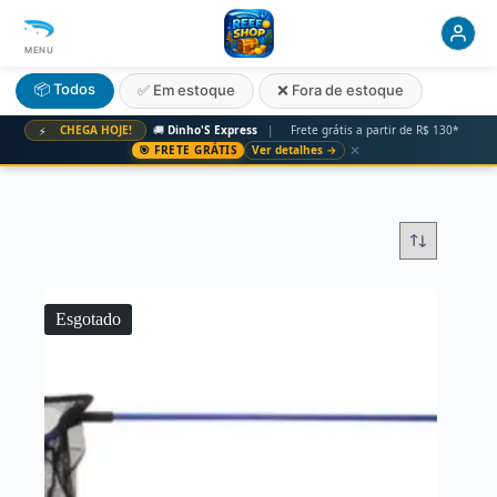
MENU
📦 Todos
✅ Em estoque
❌ Fora de estoque
CHEGA HOJE!
🚚
Dinho'S Express
|
Frete grátis a partir de R$ 130*
⚡
✕
🎯 FRETE GRÁTIS
Ver detalhes →
Esgotado