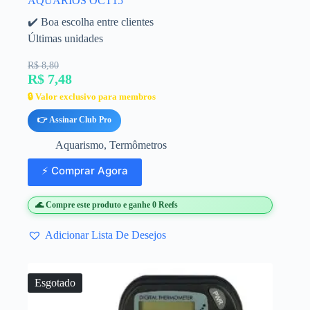
AQUÁRIOS OCT15
✔️ Boa escolha entre clientes
Últimas unidades
R$ 8,80
R$ 7,48
🔒 Valor exclusivo para membros
👉 Assinar Club Pro
Aquarismo
,
Termômetros
⚡ Comprar Agora
🌊 Compre este produto e ganhe 0 Reefs
Adicionar Lista De Desejos
Esgotado