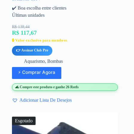
✔️ Boa escolha entre clientes
Últimas unidades
R$ 138,44
R$ 117,67
🔒 Valor exclusivo para membros
👉 Assinar Club Pro
Aquarismo
,
Bombas
⚡ Comprar Agora
🌊 Compre este produto e ganhe 26 Reefs
Adicionar Lista De Desejos
Esgotado