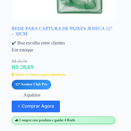
REDE PARA CAPTURA DE PEIXES JENECA 12″
– 30CM
✔️ Boa escolha entre clientes
Em estoque
R$ 24,34
R$ 20,69
🔒 Valor exclusivo para membros
👉 Assinar Club Pro
Aquários
⚡ Comprar Agora
🌊 Compre este produto e ganhe 4 Reefs