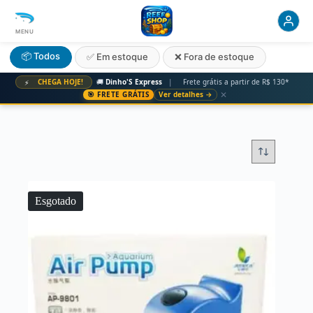
MENU
📦 Todos
✅ Em estoque
❌ Fora de estoque
CHEGA HOJE!
🚚
Dinho'S Express
|
Frete grátis a partir de R$ 130*
⚡
✕
🎯 FRETE GRÁTIS
Ver detalhes →
Esgotado