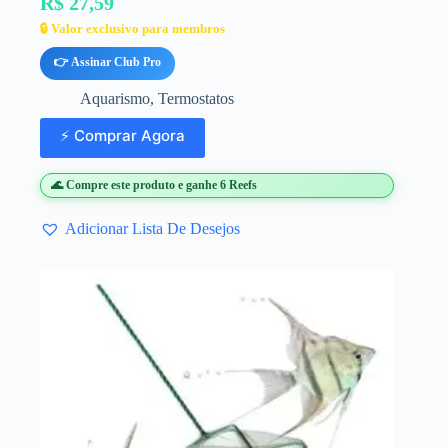
R$ 27,59
🔒 Valor exclusivo para membros
👉 Assinar Club Pro
Aquarismo
,
Termostatos
⚡ Comprar Agora
🌊 Compre este produto e ganhe 6 Reefs
Adicionar Lista De Desejos