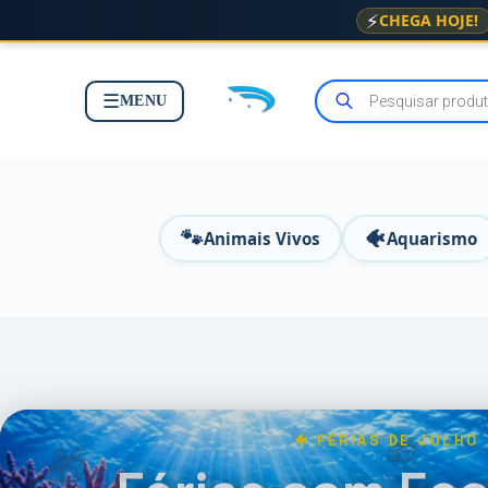
⚡
CHEGA HOJE!
☰
MENU
🐾
🐠
Animais Vivos
Aquarismo
🐠 FÉRIAS DE JULHO
🎁
🎁