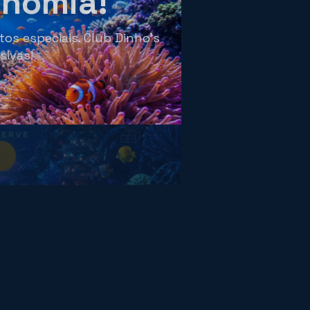
onomia!
os especiais. Club Dinho's
sivas!
🎁