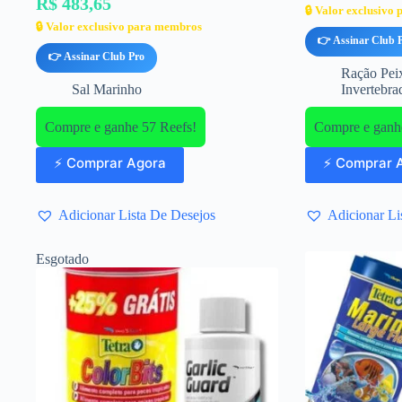
R$ 483,65
🔒 Valor exclusivo
🔒 Valor exclusivo para membros
👉 Assinar Club 
👉 Assinar Club Pro
Ração Peix
Sal Marinho
Invertebra
Compre e ganhe 57 Reefs!
Compre e ganhe
⚡ Comprar Agora
⚡ Comprar 
Adicionar Lista De Desejos
Adicionar Li
Esgotado