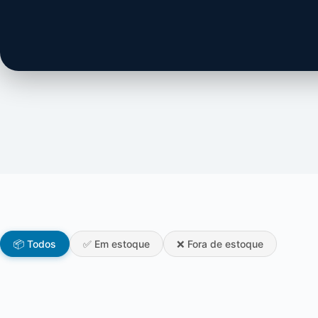
📦 Todos
✅ Em estoque
❌ Fora de estoque