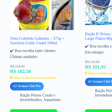
Ração P/ Peixes
Tetra Colorbits Grânulos – 375g +
Large Flakes 80
Seachem Garlic Guard 100ml
✔️ Boa escolha en
✔️ Boa escolha entre clientes
Em estoque
Últimas unidades
R$ 119,90
R$ 101,92
R$ 214,80
R$ 182,58
🔒 Valor exclusivo
🔒 Valor exclusivo para membros
👉 Assinar Club 
👉 Assinar Club Pro
Ração Peix
Ração Peixes Corais e
Invertebra
Invertebrados
,
Aquarismo