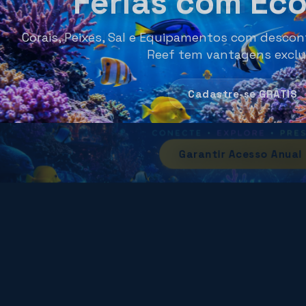
Férias com Ec
Corais, Peixes, Sal e Equipamentos com descont
Reef tem vantagens exclu
R$ 238,80
Cadastre-se GRÁTIS
R$ 197,00