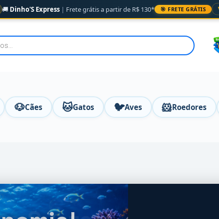
🚚
Dinho'S Express
|
Frete grátis a partir de R$ 130*
🎯 FRETE GRÁTIS
🐶
🐱
🐦
🐹
Cães
Gatos
Aves
Roedores