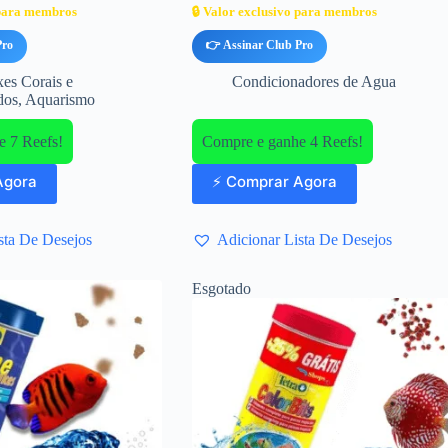
 para membros
🔒 Valor exclusivo para membros
Pro
👉 Assinar Club Pro
es Corais e
Condicionadores de Agua
dos
,
Aquarismo
 7 Reefs!
Compre e ganhe 4 Reefs!
Agora
⚡ Comprar Agora
sta De Desejos
Adicionar Lista De Desejos
Esgotado