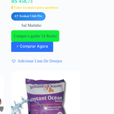
R$ 458,73
🔒 Valor exclusivo para membros
👉 Assinar Club Pro
Sal Marinho
Compre e ganhe 54 Reefs!
⚡ Comprar Agora
Adicionar Lista De Desejos