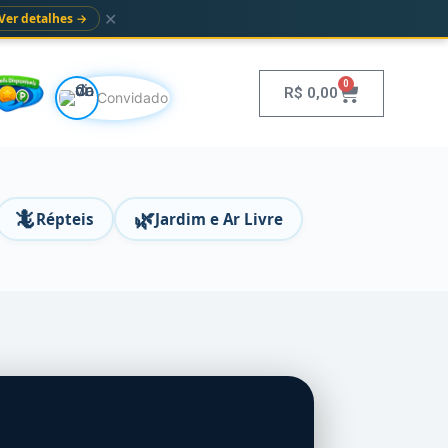
✕
Ver detalhes →
0
R$
0,00
Convidado
🦎
🌿
Répteis
Jardim e Ar Livre