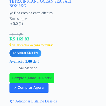
TETRA INSTANT OCEAN SEA SALT
BOX 6KG
✔️ Boa escolha entre clientes
Em estoque
⭐ 5.0 (1)
R$ 199,80
R$ 169,83
🔒 Valor exclusivo para membros
👉 Assinar Club Pro
Avaliação
5.00
de 5
Sal Marinho
Compre e ganhe 20 Reefs!
⚡ Comprar Agora
Adicionar Lista De Desejos