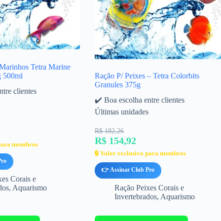
 Marinhos Tetra Marine
g 500ml
Ração P/ Peixes – Tetra Colorbits
Granules 375g
tre clientes
✔️ Boa escolha entre clientes
Últimas unidades
R$ 182,26
R$ 154,92
 para membros
🔒 Valor exclusivo para membros
Pro
👉 Assinar Club Pro
es Corais e
dos
,
Aquarismo
Ração Peixes Corais e
Invertebrados
,
Aquarismo