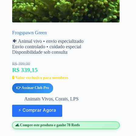
Frogspawn Green
🐠 Animal vivo • envio especializado
Envio controlado • cuidado especial
Disponibilidade sob consulta
R$ 399,00
R$ 339,15
🔒 Valor exclusivo para membros
👉 Assinar Club Pro
Animais Vivos
,
Corais
,
LPS
⚡ Comprar Agora
🌊 Compre este produto e ganhe 78 Reefs