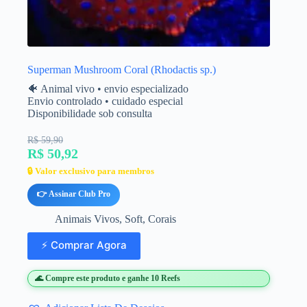
Superman Mushroom Coral (Rhodactis sp.)
🐠 Animal vivo • envio especializado
Envio controlado • cuidado especial
Disponibilidade sob consulta
R$ 59,90
R$ 50,92
🔒 Valor exclusivo para membros
👉 Assinar Club Pro
Animais Vivos
,
Soft
,
Corais
⚡ Comprar Agora
🌊 Compre este produto e ganhe 10 Reefs