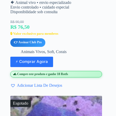
🐠 Animal vivo • envio especializado
Envio controlado • cuidado especial
Disponibilidade sob consulta
R$ 90,00
R$ 76,50
🔒 Valor exclusivo para membros
👉 Assinar Club Pro
Animais Vivos
,
Soft
,
Corais
⚡ Comprar Agora
🌊 Compre este produto e ganhe 18 Reefs
Adicionar Lista De Desejos
Esgotado