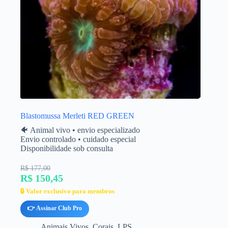
Blastomussa Merleti RED GREEN
🐠 Animal vivo • envio especializado
Envio controlado • cuidado especial
Disponibilidade sob consulta
R$ 177,00
R$ 150,45
🔒 Valor exclusivo para membros
👉 Assinar Club Pro
Animais Vivos
,
Corais
,
LPS