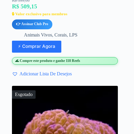
R$ 599,00
R$ 509,15
🔒 Valor exclusivo para membros
👉 Assinar Club Pro
Animais Vivos
,
Corais
,
LPS
⚡ Comprar Agora
🌊 Compre este produto e ganhe 118 Reefs
Adicionar Lista De Desejos
Esgotado