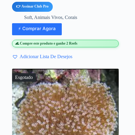
👉 Assinar Club Pro
Soft
,
Animais Vivos
,
Corais
⚡ Comprar Agora
🌊 Compre este produto e ganhe 2 Reefs
Adicionar Lista De Desejos
Esgotado