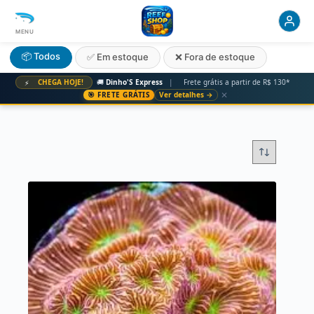
MENU
📦 Todos
✅ Em estoque
❌ Fora de estoque
CHEGA HOJE!
🚚
Dinho'S Express
|
Frete grátis a partir de R$ 130*
⚡
✕
🎯 FRETE GRÁTIS
Ver detalhes →