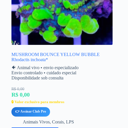
MUSHROOM BOUNCE YELLOW BUBBLE
Rhodactis inchoata*
🐠 Animal vivo • envio especializado
Envio controlado • cuidado especial
Disponibilidade sob consulta
R$ 0,00
R$ 0,00
🔒 Valor exclusivo para membros
👉 Assinar Club Pro
Animais Vivos
,
Corais
,
LPS