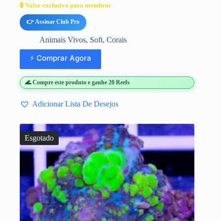
🔒 Valor exclusivo para membros
👉 Assinar Club Pro
Animais Vivos
,
Soft
,
Corais
⚡ Comprar Agora
🌊 Compre este produto e ganhe 20 Reefs
Adicionar Lista De Desejos
Esgotado