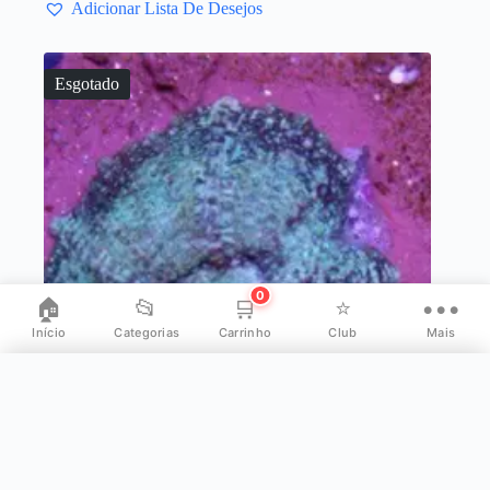
Adicionar Lista De Desejos
Esgotado
0
🏠
📂
🛒
⭐
•••
Início
Categorias
Carrinho
Club
Mais
✕
Mais opções
👤
Minha Conta
Mush Green Marble