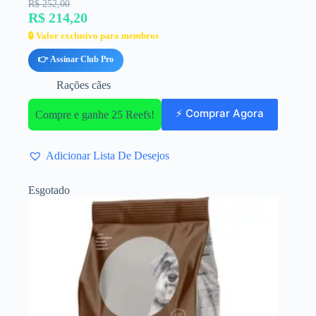
R$ 252,00
R$ 214,20
🔒 Valor exclusivo para membros
👉 Assinar Club Pro
Rações cães
⚡ Comprar Agora
Compre e ganhe 25 Reefs!
Adicionar Lista De Desejos
Esgotado