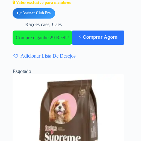
🔒 Valor exclusivo para membros
👉 Assinar Club Pro
Rações cães
,
Cães
⚡ Comprar Agora
Compre e ganhe 29 Reefs!
Adicionar Lista De Desejos
Esgotado