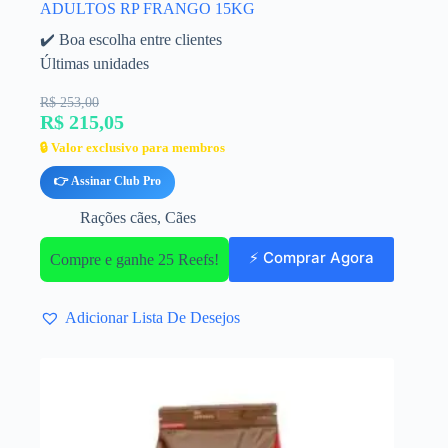
ADULTOS RP FRANGO 15KG
✔️ Boa escolha entre clientes
Últimas unidades
R$ 253,00
R$ 215,05
🔒 Valor exclusivo para membros
👉 Assinar Club Pro
Rações cães
,
Cães
⚡ Comprar Agora
Compre e ganhe 25 Reefs!
Adicionar Lista De Desejos