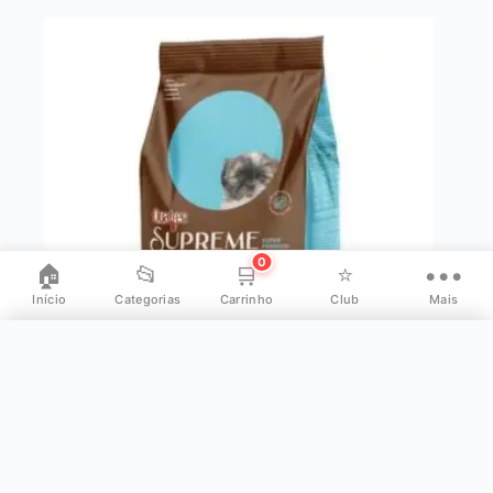
0
🏠
📂
🛒
⭐
•••
Início
Categorias
Carrinho
Club
Mais
✕
Mais opções
👤
Minha Conta
RAÇÃO QUATREE SUPREME P/ CÃES
FILHOTES RP FRANGO 10.1KG