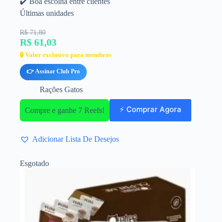
✔️ Boa escolha entre clientes
Últimas unidades
R$ 71,80
R$ 61,03
🔒 Valor exclusivo para membros
👉 Assinar Club Pro
Rações Gatos
⚡ Comprar Agora
Compre e ganhe 7 Reefs!
Adicionar Lista De Desejos
Esgotado