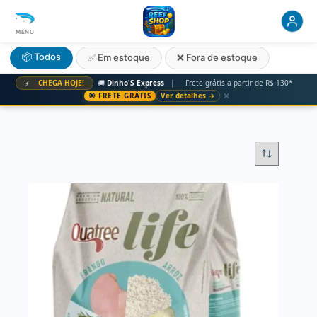
MENU
📦 Todos
✅ Em estoque
❌ Fora de estoque
CHEGA HOJE!
🚚
Dinho'S Express
|
Frete grátis a partir de R$ 130*
⚡
✕
🎯 FRETE GRÁTIS
Ver detalhes →