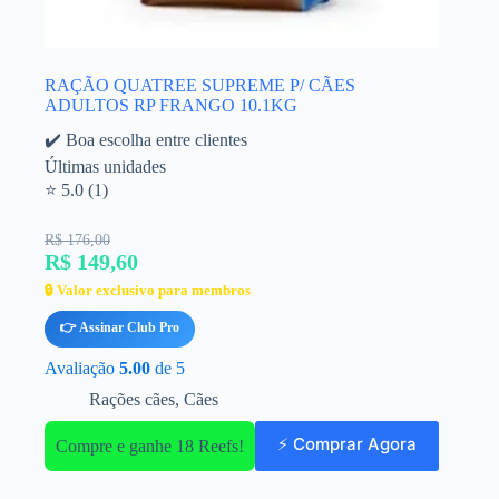
RAÇÃO QUATREE SUPREME P/ CÃES
ADULTOS RP FRANGO 10.1KG
✔️ Boa escolha entre clientes
Últimas unidades
⭐ 5.0 (1)
R$ 176,00
R$ 149,60
🔒 Valor exclusivo para membros
👉 Assinar Club Pro
Avaliação
5.00
de 5
Rações cães
,
Cães
⚡ Comprar Agora
Compre e ganhe 18 Reefs!