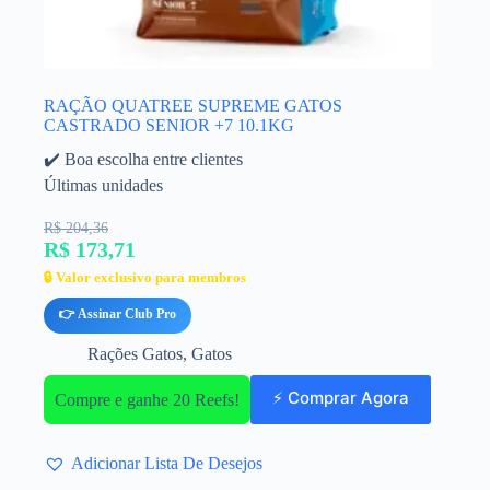
RAÇÃO QUATREE SUPREME GATOS
CASTRADO SENIOR +7 10.1KG
✔️ Boa escolha entre clientes
Últimas unidades
R$ 204,36
R$ 173,71
🔒 Valor exclusivo para membros
👉 Assinar Club Pro
Rações Gatos
,
Gatos
⚡ Comprar Agora
Compre e ganhe 20 Reefs!
Adicionar Lista De Desejos