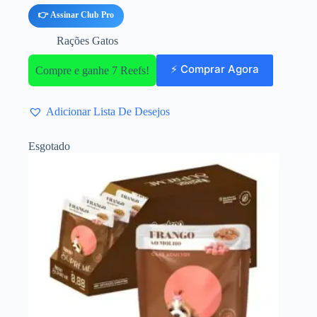
👉 Assinar Club Pro
Rações Gatos
⚡ Comprar Agora
Compre e ganhe 7 Reefs!
Adicionar Lista De Desejos
Esgotado