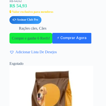
R$ 64,62
R$ 54,93
🔒 Valor exclusivo para membros
👉 Assinar Club Pro
Rações cães
,
Cães
⚡ Comprar Agora
Compre e ganhe 6 Reefs!
Adicionar Lista De Desejos
Esgotado