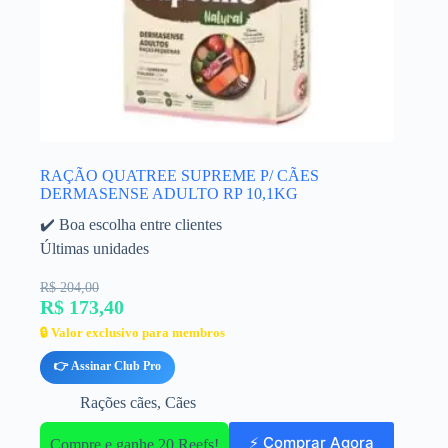
RAÇÃO QUATREE SUPREME P/ CÃES
DERMASENSE ADULTO RP 10,1KG
✔️ Boa escolha entre clientes
Últimas unidades
R$ 204,00
R$ 173,40
🔒 Valor exclusivo para membros
👉 Assinar Club Pro
Rações cães
,
Cães
⚡ Comprar Agora
Compre e ganhe 20 Reefs!