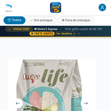
MENU
📦 Todos
✅ Em estoque
❌ Fora de estoque
CHEGA HOJE!
🚚
Dinho'S Express
|
Frete grátis a partir de R$ 130*
⚡
✕
🎯 FRETE GRÁTIS
Ver detalhes →