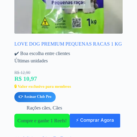
LOVE DOG PREMIUM PEQUENAS RACAS 1 KG
✔️ Boa escolha entre clientes
Últimas unidades
R$ 12,90
R$ 10,97
🔒 Valor exclusivo para membros
👉 Assinar Club Pro
Rações cães
,
Cães
⚡ Comprar Agora
Compre e ganhe 1 Reefs!