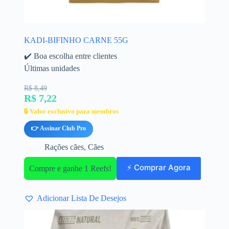
KADI-BIFINHO CARNE 55G
✔️ Boa escolha entre clientes
Últimas unidades
R$ 8,49
R$ 7,22
🔒 Valor exclusivo para membros
👉 Assinar Club Pro
Rações cães
,
Cães
⚡ Comprar Agora
Compre e ganhe 1 Reefs!
Adicionar Lista De Desejos