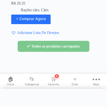
R$
29,35
Rações cães
,
Cães
⚡ Comprar Agora
Adicionar Lista De Desejos
✅ Todos os produtos carregados
0
🏠
📂
🛒
⭐
•••
Início
Categorias
Carrinho
Club
Mais
✕
Mais opções