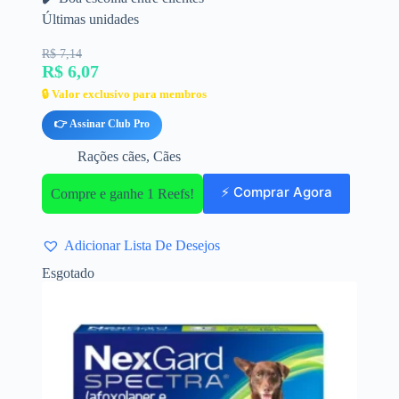
Últimas unidades
R$ 7,14
R$ 6,07
🔒 Valor exclusivo para membros
👉 Assinar Club Pro
Rações cães
,
Cães
⚡ Comprar Agora
Compre e ganhe 1 Reefs!
Adicionar Lista De Desejos
Esgotado