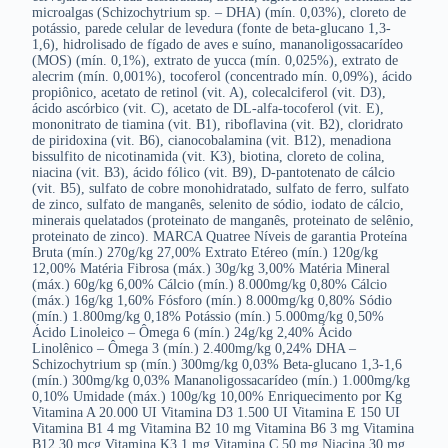
microalgas (Schizochytrium sp. – DHA) (mín. 0,03%), cloreto de
potássio, parede celular de levedura (fonte de beta-glucano 1,3-
1,6), hidrolisado de fígado de aves e suíno, mananoligossacarídeo
(MOS) (mín. 0,1%), extrato de yucca (mín. 0,025%), extrato de
alecrim (mín. 0,001%), tocoferol (concentrado mín. 0,09%), ácido
propiônico, acetato de retinol (vit. A), colecalciferol (vit. D3),
ácido ascórbico (vit. C), acetato de DL-alfa-tocoferol (vit. E),
mononitrato de tiamina (vit. B1), riboflavina (vit. B2), cloridrato
de piridoxina (vit. B6), cianocobalamina (vit. B12), menadiona
bissulfito de nicotinamida (vit. K3), biotina, cloreto de colina,
niacina (vit. B3), ácido fólico (vit. B9), D-pantotenato de cálcio
(vit. B5), sulfato de cobre monohidratado, sulfato de ferro, sulfato
de zinco, sulfato de manganês, selenito de sódio, iodato de cálcio,
minerais quelatados (proteinato de manganês, proteinato de selênio,
proteinato de zinco). MARCA Quatree Níveis de garantia Proteína
Bruta (mín.) 270g/kg 27,00% Extrato Etéreo (mín.) 120g/kg
12,00% Matéria Fibrosa (máx.) 30g/kg 3,00% Matéria Mineral
(máx.) 60g/kg 6,00% Cálcio (mín.) 8.000mg/kg 0,80% Cálcio
(máx.) 16g/kg 1,60% Fósforo (mín.) 8.000mg/kg 0,80% Sódio
(mín.) 1.800mg/kg 0,18% Potássio (mín.) 5.000mg/kg 0,50%
Ácido Linoleico – Ômega 6 (mín.) 24g/kg 2,40% Ácido
Linolênico – Ômega 3 (mín.) 2.400mg/kg 0,24% DHA –
Schizochytrium sp (mín.) 300mg/kg 0,03% Beta-glucano 1,3-1,6
(mín.) 300mg/kg 0,03% Mananoligossacarídeo (mín.) 1.000mg/kg
0,10% Umidade (máx.) 100g/kg 10,00% Enriquecimento por Kg
Vitamina A 20.000 UI Vitamina D3 1.500 UI Vitamina E 150 UI
Vitamina B1 4 mg Vitamina B2 10 mg Vitamina B6 3 mg Vitamina
B12 30 mcg Vitamina K3 1 mg Vitamina C 50 mg Niacina 30 mg