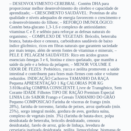
– DESENVOLVIMENTO CEREBRAL: Contém DHA para
proporcionar melhor desenvolvimento do cérebro e capacidade de
aprendizado; – CRESCIMENTO SAUDÁVEL: Proteínas de alta
qualidade e níveis adequados de energia favorecem o crescimento e
o desenvolvimento do filhote; – REFORÇO IMUNOLÓGICO:
Contém beta-glucano 1,3-1,6 e complexo de antioxidantes:
vitaminas C e E e selênio para reforçar as defesas naturais do
organismo; – COMPLEXO DE VEGETAIS: Brócolis, beterraba
branca, batata-doce e cenoura, carboidratos saudáveis de baixo
índice glicêmico, ricos em fibras naturais que garantem saciedade
por mais tempo, além de serem fontes de vitaminas e minerais; –
PELE E PELAGEM SAUDÁVEIS: Rico em ácidos graxos
essenciais ômegas 3 e 6, biotina e zinco quelatado, que mantêm a
saúde da pele e a beleza da pelagem; – MENOR VOLUME E
ODOR DE FEZES: Prebiótico, yucca e zeólita promovem a saúde
intestinal e contribuem para fezes mais firmes com odor e volume
reduzidos. INDICAÇÃO Cachorros TAMANHO DA RAÇA
Pequena APRESENTAÇÃO 1 Kg CALORIAS POR KG
3.810kcal/kg COMPRA CONSCIENTE Livre de Transgênico, Sem
Corante IDADE Filhotes TIPO DE RAÇÃO Premium Especial
LINHA Life SABOR Frango e Cereais TAMANHO DO GRÃO
Pequeno COMPOSICAO Farinha de vísceras de frango (mín.
28%), farinha de torresmo, farinha de peixes, arroz quebrado (mín.
25%), sorgo integral moído, gordura de aves, gordura suína,
complexo de vegetais (mín. 3%) (farinha de batata-doce, polpa
desidratada de beterraba, brócolis desidratado, cenoura
desidratada), farelo de arroz, grão de linhaça, levedura de
cervejaria inativada desidratada, zeólita, lignocelulose, biomassa de