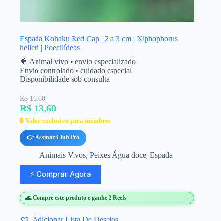
Espada Kohaku Red Cap | 2 a 3 cm | Xiphophorus
helleri | Poecilídeos
🐠 Animal vivo • envio especializado
Envio controlado • cuidado especial
Disponibilidade sob consulta
R$ 16,00
R$ 13,60
🔒 Valor exclusivo para membros
👉 Assinar Club Pro
Animais Vivos
,
Peixes Água doce
,
Espada
⚡ Comprar Agora
🌊 Compre este produto e ganhe 2 Reefs
Adicionar Lista De Desejos