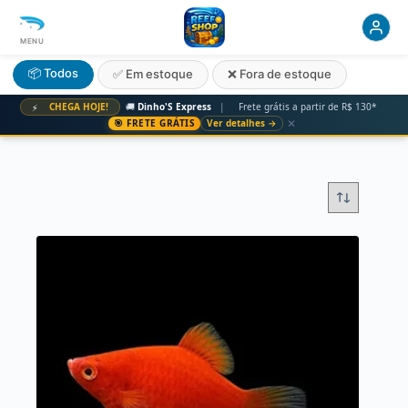
MENU
📦 Todos
✅ Em estoque
❌ Fora de estoque
CHEGA HOJE!
🚚
Dinho'S Express
|
Frete grátis a partir de R$ 130*
⚡
✕
🎯 FRETE GRÁTIS
Ver detalhes →