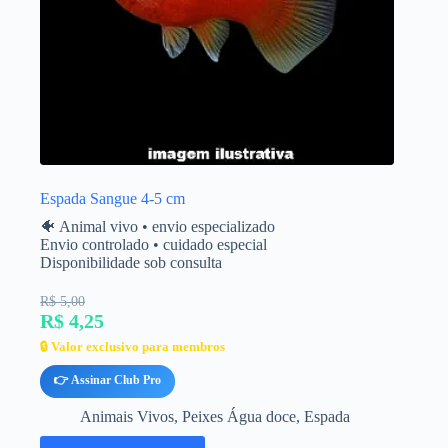
Espada Sangue 4-5 cm
🐠 Animal vivo • envio especializado
Envio controlado • cuidado especial
Disponibilidade sob consulta
R$ 5,00
R$ 4,25
🔒 Valor exclusivo para membros
👉 Assinar Club Pro
Animais Vivos
,
Peixes Água doce
,
Espada