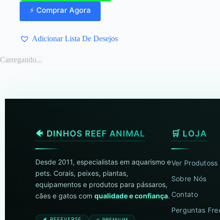
⚡ Comprar Agora
Adicionar Lista De Desejos
Carregando...
🐠 DINHOS REEF ANIMAL
🛒 LOJA
Desde 2011, especialistas em aquarismo e
Ver Produtoss
pets. Corais, peixes, plantas,
Sobre Nós
equipamentos e produtos para pássaros,
Contato
cães e gatos com
qualidade e confiança
.
Perguntas Fre
🌊 REEFVERSE
⭐ PREMIUM