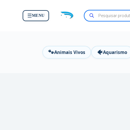
☰
MENU
🐾
🐠
Animais Vivos
Aquarismo