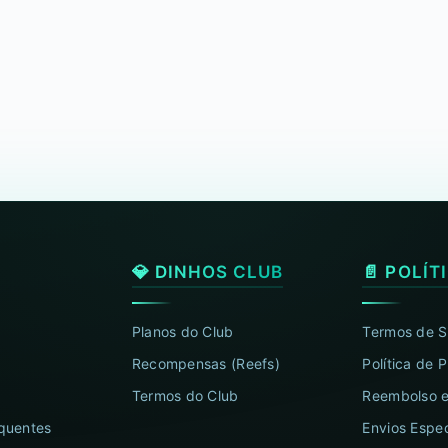
💎 DINHOS CLUB
📄 POLÍT
Planos do Club
Termos de S
Recompensas (Reefs)
Política de 
Termos do Club
Reembolso e
quentes
Envios Espec