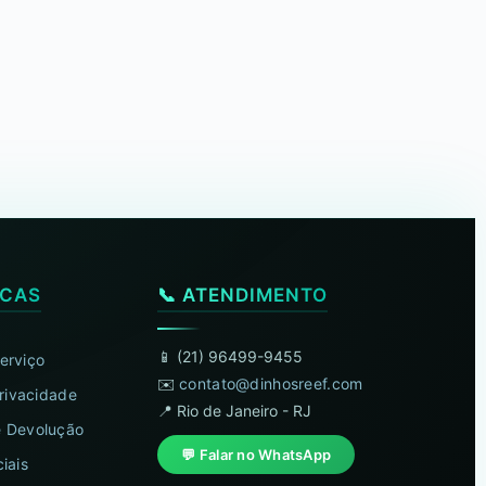
ICAS
📞 ATENDIMENTO
📱 (21) 96499-9455
erviço
✉️
contato@dinhosreef.com
Privacidade
📍 Rio de Janeiro - RJ
 Devolução
💬 Falar no WhatsApp
iais