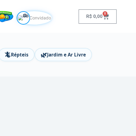
0
R$
0,00
Convidado
🦎
🌿
Répteis
Jardim e Ar Livre