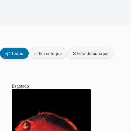
📦 Todos
✅ Em estoque
❌ Fora de estoque
Esgotado