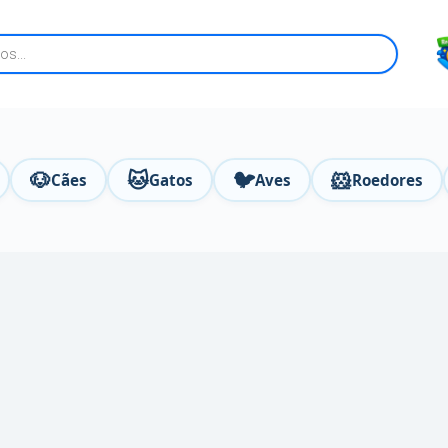
🐶
🐱
🐦
🐹
Cães
Gatos
Aves
Roedores