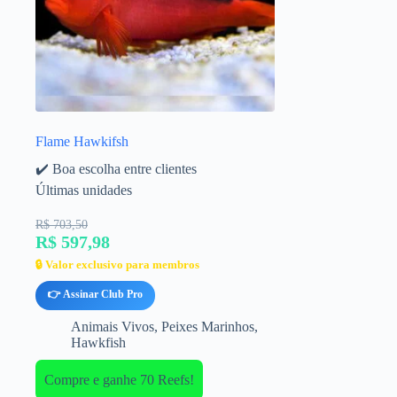
Flame Hawkifsh
✔️ Boa escolha entre clientes
Últimas unidades
R$ 703,50
R$ 597,98
🔒 Valor exclusivo para membros
👉 Assinar Club Pro
Animais Vivos
,
Peixes Marinhos
,
Hawkfish
Compre e ganhe 70 Reefs!