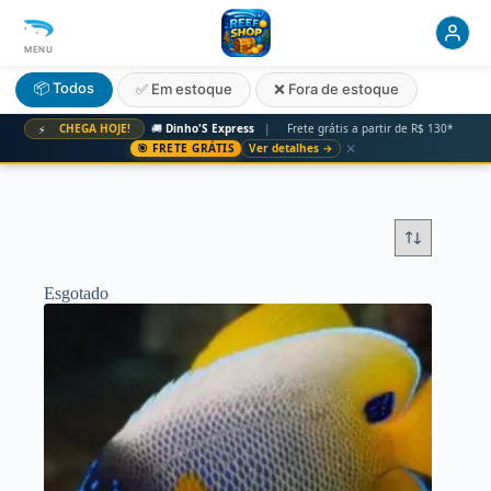
MENU
📦 Todos
✅ Em estoque
❌ Fora de estoque
CHEGA HOJE!
🚚
Dinho'S Express
|
Frete grátis a partir de R$ 130*
⚡
✕
🎯 FRETE GRÁTIS
Ver detalhes →
Esgotado