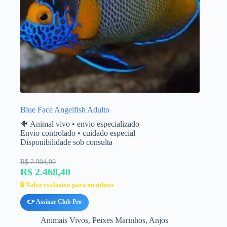
Blue Face Angelfish Adulto
🐠 Animal vivo • envio especializado
Envio controlado • cuidado especial
Disponibilidade sob consulta
R$ 2.904,00
R$ 2.468,40
🔒 Valor exclusivo para membros
👉 Assinar Club Pro
Animais Vivos
,
Peixes Marinhos
,
Anjos