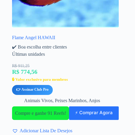
Flame Angel HAWAII
✔️ Boa escolha entre clientes
Últimas unidades
R$ 911,25
R$ 774,56
🔒 Valor exclusivo para membros
👉 Assinar Club Pro
Animais Vivos
,
Peixes Marinhos
,
Anjos
⚡ Comprar Agora
Compre e ganhe 91 Reefs!
Adicionar Lista De Desejos