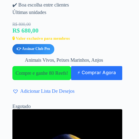
✔️ Boa escolha entre clientes
Últimas unidades
R$ 800,00
R$ 680,00
🔒 Valor exclusivo para membros
👉 Assinar Club Pro
Animais Vivos
,
Peixes Marinhos
,
Anjos
⚡ Comprar Agora
Compre e ganhe 80 Reefs!
Adicionar Lista De Desejos
Esgotado