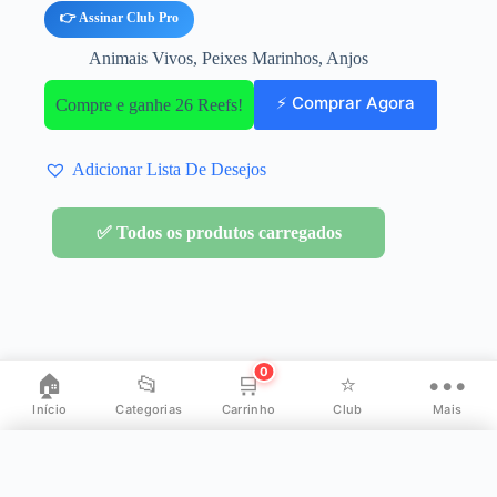
👉 Assinar Club Pro
Animais Vivos
,
Peixes Marinhos
,
Anjos
⚡ Comprar Agora
Compre e ganhe 26 Reefs!
Adicionar Lista De Desejos
✅ Todos os produtos carregados
0
🏠
📂
🛒
⭐
•••
Início
Categorias
Carrinho
Club
Mais
✕
Mais opções