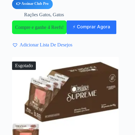
👉 Assinar Club Pro
Rações Gatos
,
Gatos
⚡ Comprar Agora
Compre e ganhe 4 Reefs!
Adicionar Lista De Desejos
Esgotado