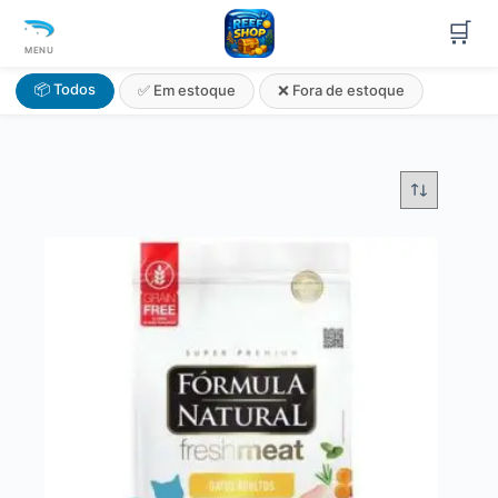
🛒
MENU
📦 Todos
✅ Em estoque
❌ Fora de estoque