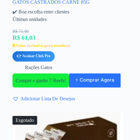
GATOS CASTRADOS CARNE 85G
✔️ Boa escolha entre clientes
Últimas unidades
R$ 71,80
R$ 61,03
🔒 Valor exclusivo para membros
👉 Assinar Club Pro
Rações Gatos
⚡ Comprar Agora
Compre e ganhe 7 Reefs!
Adicionar Lista De Desejos
Esgotado