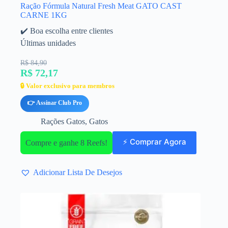
Ração Fórmula Natural Fresh Meat GATO CAST
CARNE 1KG
✔️ Boa escolha entre clientes
Últimas unidades
R$ 84,90
R$ 72,17
🔒 Valor exclusivo para membros
👉 Assinar Club Pro
Rações Gatos
,
Gatos
⚡ Comprar Agora
Compre e ganhe 8 Reefs!
Adicionar Lista De Desejos