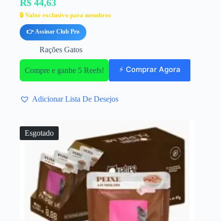
R$ 44,63
🔒 Valor exclusivo para membros
👉 Assinar Club Pro
Rações Gatos
⚡ Comprar Agora
Compre e ganhe 5 Reefs!
Adicionar Lista De Desejos
Esgotado