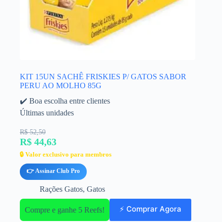
KIT 15UN SACHÊ FRISKIES P/ GATOS SABOR
PERU AO MOLHO 85G
✔️ Boa escolha entre clientes
Últimas unidades
R$ 52,50
R$ 44,63
🔒 Valor exclusivo para membros
👉 Assinar Club Pro
Rações Gatos
,
Gatos
⚡ Comprar Agora
Compre e ganhe 5 Reefs!