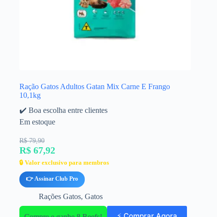
Ração Gatos Adultos Gatan Mix Carne E Frango
10,1kg
✔️ Boa escolha entre clientes
Em estoque
R$ 79,90
R$ 67,92
🔒 Valor exclusivo para membros
👉 Assinar Club Pro
Rações Gatos
,
Gatos
⚡ Comprar Agora
Compre e ganhe 8 Reefs!