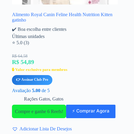
Alimento Royal Canin Feline Health Nutrition Kitten
gatinho
✔️ Boa escolha entre clientes
Últimas unidades
⭐ 5.0 (3)
R$ 64,58
R$ 54,89
🔒 Valor exclusivo para membros
👉 Assinar Club Pro
Avaliação
5.00
de 5
Rações Gatos
,
Gatos
⚡ Comprar Agora
Compre e ganhe 6 Reefs!
Adicionar Lista De Desejos