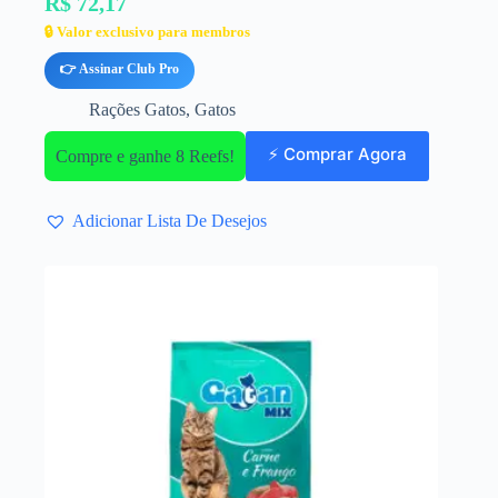
R$ 72,17
🔒 Valor exclusivo para membros
👉 Assinar Club Pro
Rações Gatos
,
Gatos
⚡ Comprar Agora
Compre e ganhe 8 Reefs!
Adicionar Lista De Desejos