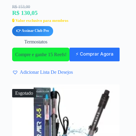
R$ 153,00
R$ 130,05
🔒 Valor exclusivo para membros
👉 Assinar Club Pro
Termostatos
⚡ Comprar Agora
Compre e ganhe 15 Reefs!
Adicionar Lista De Desejos
Esgotado