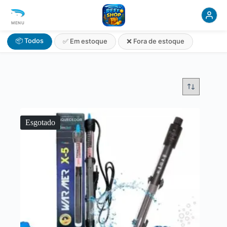
MENU
📦 Todos
✅ Em estoque
❌ Fora de estoque
Esgotado