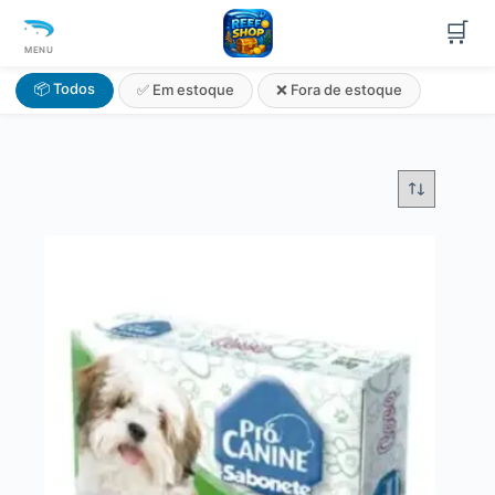
🛒
MENU
📦 Todos
✅ Em estoque
❌ Fora de estoque