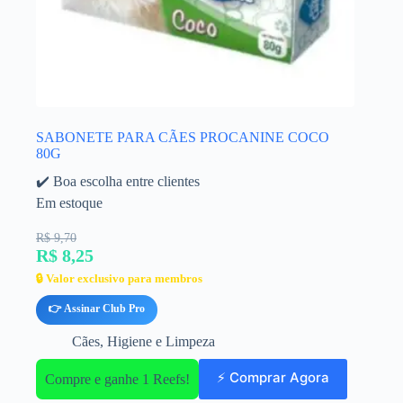
SABONETE PARA CÃES PROCANINE COCO
80G
✔️ Boa escolha entre clientes
Em estoque
R$ 9,70
R$ 8,25
🔒 Valor exclusivo para membros
👉 Assinar Club Pro
Cães
,
Higiene e Limpeza
⚡ Comprar Agora
Compre e ganhe 1 Reefs!