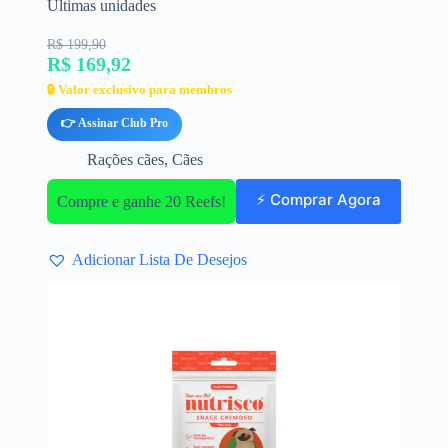
Últimas unidades
R$ 199,90
R$ 169,92
🔒 Valor exclusivo para membros
👉 Assinar Club Pro
Rações cães
,
Cães
⚡ Comprar Agora
Compre e ganhe 20 Reefs!
Adicionar Lista De Desejos