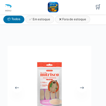
🛒
MENU
📦 Todos
✅ Em estoque
❌ Fora de estoque