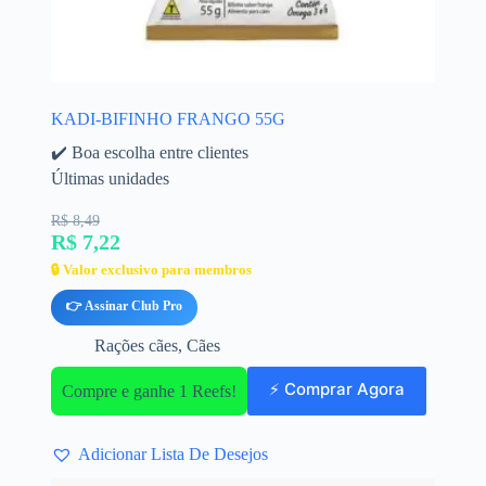
KADI-BIFINHO FRANGO 55G
✔️ Boa escolha entre clientes
Últimas unidades
R$ 8,49
R$ 7,22
🔒 Valor exclusivo para membros
👉 Assinar Club Pro
Rações cães
,
Cães
⚡ Comprar Agora
Compre e ganhe 1 Reefs!
Adicionar Lista De Desejos