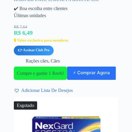
✔️ Boa escolha entre clientes
Últimas unidades
R$ 7,64
R$ 6,49
🔒 Valor exclusivo para membros
👉 Assinar Club Pro
Rações cães
,
Cães
⚡ Comprar Agora
Compre e ganhe 1 Reefs!
Adicionar Lista De Desejos
Esgotado