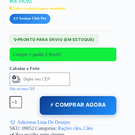
R$ 16,92
🔒 Valor exclusivo para membros
👉 Assinar Club Pro
✨
PRONTO PARA ENVIO (EM ESTOQUE)
Compre e ganhe 2 Reefs!
Calcular o Frete
Não sei meu CEP
⚡ COMPRAR AGORA
Adicionar Lista De Desejos
SKU:
09052
Categorias:
Rações cães
,
Cães
✔️ Boa escolha entre clientes